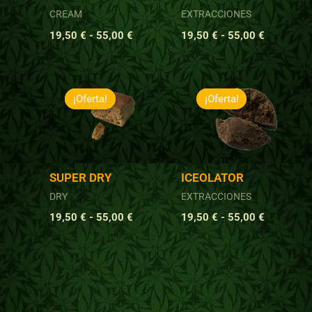
CREAM
EXTRACCIONES
19,50
€
-
55,00
€
19,50
€
-
55,00
€
Rango
Rango
de
de
¡Oferta!
¡Oferta!
¡Oferta!
¡Oferta!
precios:
precios:
desde
desde
19,50 €
19,50 €
hasta
hasta
55,00 €
55,00 €
SUPER DRY
ICEOLATOR
DRY
EXTRACCIONES
19,50
€
-
55,00
€
19,50
€
-
55,00
€