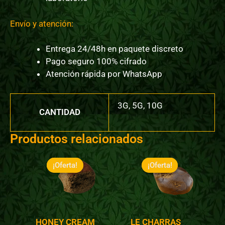
Envío y atención:
Entrega 24/48h en paquete discreto
Pago seguro 100% cifrado
Atención rápida por WhatsApp
3G, 5G, 10G
CANTIDAD
Productos relacionados
Rango
Rango
de
de
¡Oferta!
¡Oferta!
¡Oferta!
¡Oferta!
precios:
precios:
desde
desde
19,50 €
19,50 €
hasta
hasta
55,00 €
55,00 €
HONEY CREAM
LE CHARRAS