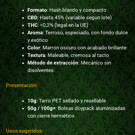
Formato
: Hash blando y compacto
CBD
: Hasta 45% (variable según lote)
THC
: <0,2% (legal en la UE)
Aroma
: Terroso, especiado, con fondo dulce
y exótico
Color
: Marrón oscuro con acabado brillante
Textura
: Maleable, cremosa al tacto
Método de extracción
: Mecánico sin
disolventes
Presentación:
10g
: Tarro PET sellado y resellable
50g / 100g+
: Bolsas doypack aluminizadas
con cierre hermético
Usos sugeridos: